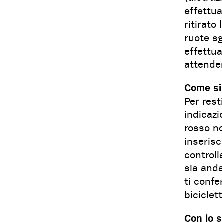
effettu
ritirato
ruote sg
effettua
attender
Come si 
Per rest
indicazi
rosso no
inserisc
controll
sia anda
ti confe
biciclet
Con lo 