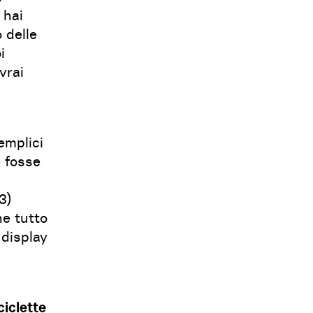
 hai
o delle
i
vrai
emplici
e fosse
 3)
he tutto
 display
iclette