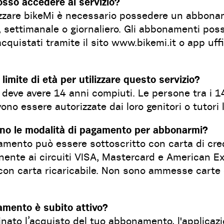
sso accedere al servizio?
lizzare bikeMi è necessario possedere un abbon
, settimanale o giornaliero. Gli abbonamenti pos
cquistati tramite il sito www.bikemi.it o app uffi
l limite di età per utilizzare questo servizio?
 deve avere 14 anni compiuti. Le persone tra i 14
ono essere autorizzate dai loro genitori o tutori l
ono le modalità di pagamento per abbonarmi?
amento può essere sottoscritto con carta di cre
nente ai circuiti VISA, Mastercard e American E
con carta ricaricabile. Non sono ammesse carte 
amento è subito attivo?
inato l’acquisto del tuo abbonamento, l'applicaz