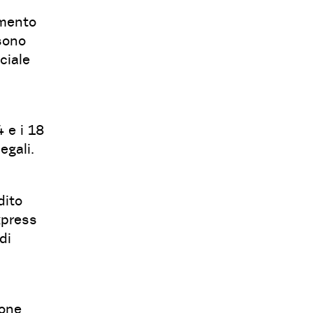
amento
sono
ciale
 e i 18
egali.
dito
xpress
di
ione