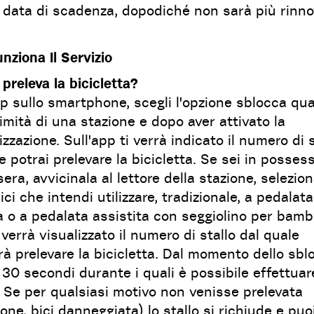
a data di scadenza, dopodiché non sarà più rinno
ziona Il Servizio
preleva la bicicletta?
pp sullo smartphone, scegli l'opzione sblocca qu
imità di una stazione e dopo aver attivato la
izzazione. Sull'app ti verrà indicato il numero di s
e potrai prelevare la bicicletta. Se sei in posses
era, avvicinala al lettore della stazione, seleziona
bici che intendi utilizzare, tradizionale, a pedalata
a o a pedalata assistita con seggiolino per bambi
verrà visualizzato il numero di stallo dal quale
à prelevare la bicicletta. Dal momento dello sbl
30 secondi durante i quali è possibile effettuare
. Se per qualsiasi motivo non venisse prelevata
ione, bici danneggiata) lo stallo si richiude e puo