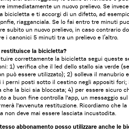
are immediatamente un nuovo prelievo. Se invece
 la bicicletta e ti accorgi di un difetto, ad esempi
onfie, riagganciala. Se lo fai entro tre minuti puo
re subito un nuovo prelievo, in caso contrario do
e i canonici 5 minuti tra un prelievo e l’altro.
restituisce la bicicletta?
ituire correttamente la bicicletta segui queste s
oni: 1) verifica che il led dello stallo sia verde (s
n può essere utilizzato); 2) solleva il manubrio e
i i perni posti sotto il cestino negli appositi fori;
a che la bici sia bloccata; 4) per essere sicuro c
to a buon fine controlla l'app, un messaggio sul
rmerà l'avvenuta restituzione. Ricordiamo che la
ta non deve mai essere lasciata incustodita.
stesso abbonamento posso utilizzare anche le bic