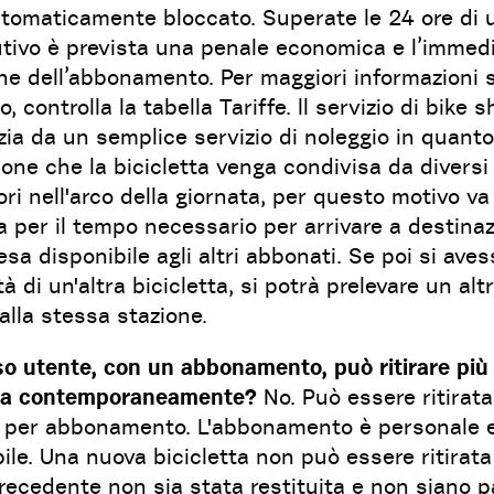
tomaticamente bloccato. Superate le 24 ore di ut
tivo è prevista una penale economica e l’immed
ne dell’abbonamento. Per maggiori informazioni s
zo, controlla la tabella Tariffe. ll servizio di bike 
zia da un semplice servizio di noleggio in quanto
ne che la bicicletta venga condivisa da diversi
tori nell'arco della giornata, per questo motivo va
ta per il tempo necessario per arrivare a destina
esa disponibile agli altri abbonati. Se poi si aves
à di un'altra bicicletta, si potrà prelevare un al
lla stessa stazione.
so utente, con un abbonamento, può ritirare più
tta contemporaneamente?
No. Può essere ritirata
i per abbonamento. L'abbonamento è personale 
bile. Una nuova bicicletta non può essere ritirat
recedente non sia stata restituita e non siano p