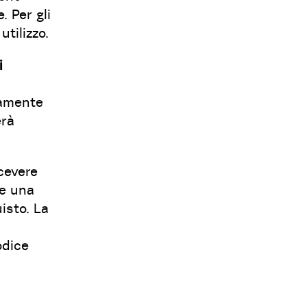
. Per gli
tilizzo.
i
iamente
erà
cevere
re una
isto. La
odice