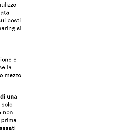
ilizzo
iata
ui costi
sharing si
zione e
se la
tro mezzo
 di una
 solo
e non
a prima
assati