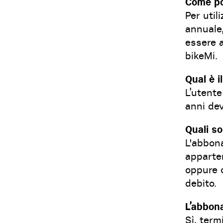
Come po
Per uti
annuale
essere a
bikeMi.
Qual è i
L’utente
anni dev
Quali s
L'abbon
apparte
oppure 
debito.
L’abbon
Sì, term