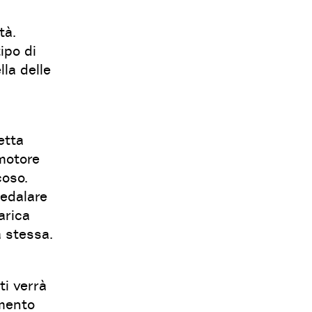
tà.
ipo di
lla delle
etta
 motore
coso.
pedalare
carica
a stessa.
ti verrà
amento