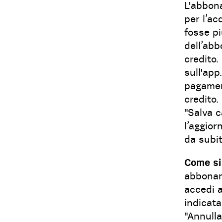
L'abbona
per l’ac
fosse pi
dell’ab
credito.
sull'app
pagament
credito.
"Salva c
l’aggior
da subit
Come si
abboname
accedi a
indicat
"Annulla