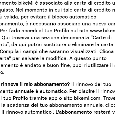
mento bikeMi è associato alla carta di credito ut
quisto. Nel momento in cui tale carta di credito 
ù valida, per evitare il blocco automatico
bonamento, è necessario associare una nuova car
 Per farlo accedi al tuo Profilo sul sito www.bikem
. Qui troverai una sezione denominata “Carte di
o”, da qui potrai sostituire o eliminare la carta 
 Compila i campi che saranno visualizzati. Clicca
arta" per salvare la modifica. A questo punto
namento è andato a buon fine, puoi riutilizzare il 
o.
 rinnova il mio abbonamento?
Il rinnovo del tuo
nto annuale è automatico. Per disdire il rinnov
l tuo Profilo tramite app o sito bikemi.com. Trove
a la scadenza del tuo abbonamento annuale, clic
 il rinnovo automatico". L'abbonamento resterà v