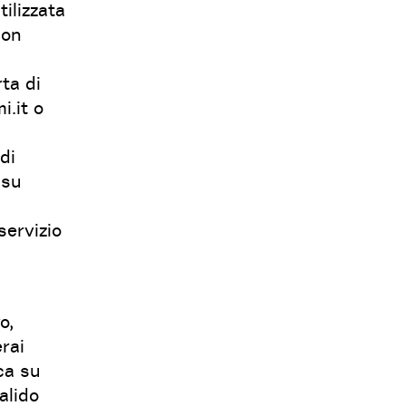
ilizzata
non
ta di
i.it o
di
 su
servizio
o,
rai
ca su
alido