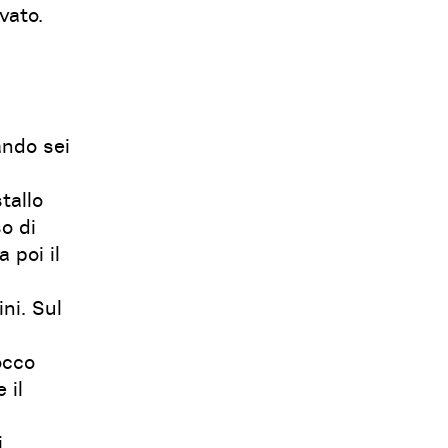
vato.
ando sei
tallo
so di
 poi il
ni. Sul
occo
 il
i