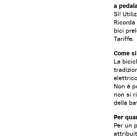
a pedala
Sì! Utili
Ricorda 
bici pre
Tariffe.
Come si 
La bicic
tradizio
elettric
Non è po
non si r
della ba
Per qua
Per un p
attribui