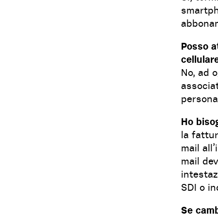
smartpho
abboname
Posso a
cellular
No, ad 
associat
personal
Ho bisog
la fatt
mail all
mail dev
intestaz
SDI o in
Se camb