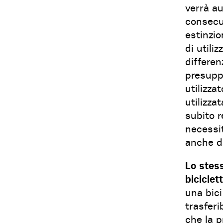
verrà au
consecu
estinzio
di utiliz
differen
presuppo
utilizza
utilizza
subito r
necessit
anche da
Lo stes
bicicle
una bic
trasferi
che la p