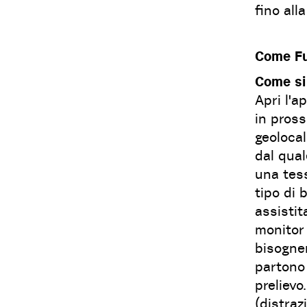
fino all
Come Fun
Come si 
Apri l'a
in pross
geolocal
dal qual
una tess
tipo di 
assistit
monitor 
bisogner
partono 
prelievo
(distraz