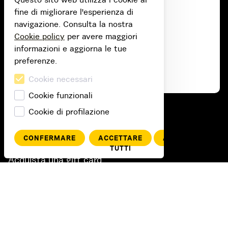
fine di migliorare l'esperienza di
navigazione. Consulta la nostra
Cookie policy
per avere maggiori
informazioni e aggiorna le tue
preferenze.
Cookie necessari
Cookie funzionali
Cookie di profilazione
Acquista
CONFERMARE
ACCETTARE
ANNULLA
Acquista un abbonamento
TUTTI
Acquista una gift card
Riscatta un codice voucher
Informazioni